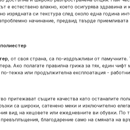
ът е естествено влакно, което осигурява здравина и
но изрядната си текстура след около една година инт
езпроблемно начинание, предвид твърде приемливата 
 поли
естер
тер
, от своя страна, са по-издръжливи от памучните.
ера. Ако полагате правилна грижа за тях, един чифт
 по-тежка или продължителна експлоатация - работни 
во притежават същите качества като останалите поли
ръзки са широки, сатенено меки и изключително елега
ния вид на кецовете или ежедневните ви обувки. По т
превъплъщения, благодарение само на смяната на връ