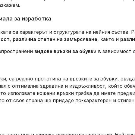
разкажем.
иала за изработка
ата са характерът и структурата на нейния състав. Р
вост
,
различна степен на замърсяване
, както и
разли
азпространени
видове връзки за обувки
в зависимост о
зки, са реално прототипа на връзките за обувки, създ
иал с оптимална здравина и издръжливост, който обач
то използвате кожени връзки трябва да имате предви
йто от своя страна ще придаде по-характерен и стиле
во достъпна и широко разпространена опция. Най-чес