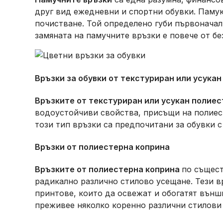
друг вид ежедневни и спортни обувки. Памук
почистване. Той определено губи първоначал
замяната на памучните връзки е повече от б
Връзки за обувки от текстуриран или усукан
Връзките от текстуриран или усукан полиес
водоустойчиви свойства, присъщи на полиест
този тип връзки са предпочитани за обувки с
Връзки от полиестерна коприна
Връзките от полиестерна коприна
по същест
радикално различно стилово усещане. Тези в
принтове, които да освежат и обогатят външ
преживее няколко коренно различни стилови 