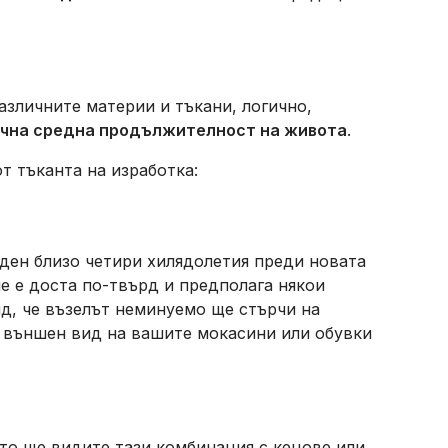
азличните материи и тъкани, логично,
чна средна продължителност на живота
.
т тъканта на изработка:
аден близо четири хилядолетия преди новата
е е доста по-твърд и предполага някои
д, че възелът неминуемо ще стърчи на
н външен вид на вашите мокасини или обувки
то ще видите тази комбинация с кецове или