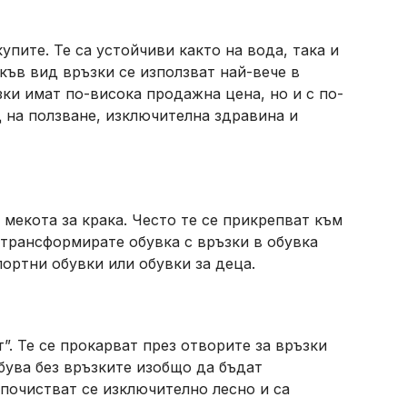
упите. Те са устойчиви както на вода, така и
къв вид връзки се използват най-вече в
зки имат по-висока продажна цена, но и с по-
 на ползване, изключителна здравина и
мекота за крака. Често те се прикрепват към
 трансформирате обувка с връзки в обувка
портни обувки или обувки за деца.
”. Те се прокарват през отворите за връзки
бува без връзките изобщо да бъдат
 почистват се изключително лесно и са