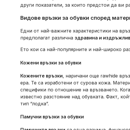
други показатели, за които предстои да ви 
Видове връзки за обувки според матер
Едни от най-важните характеристики на връзк
предполагат различна
здравина и издръжли
Ето кои са най-популярните и най-широко р
Кожени връзки за обувки
Кожените връзки
, наричани още rawhide връ
ера. Те са изработени от сурова кожа. Матер
специфики по отношение на връзването. Кога
известно разстояние над обувката. Факт, ко
тип “лодка”.
Памучни връзки
за обувки
Памучните връзки
са една разумна, финансо