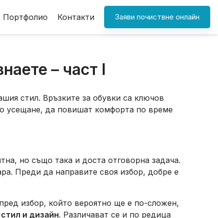
Портфолио
Контакти
Заяви почиствне онлайн
наете – част I
ашия стил. Връзките за обувки са ключов
во усещане, да повишат комфорта по време
тна, но също така и доста отговорна задача.
ра. Преди да направите своя избор, добре е
 пред избор, който вероятно ще е по-сложен,
 стил и дизайн
. Различават се и по редица