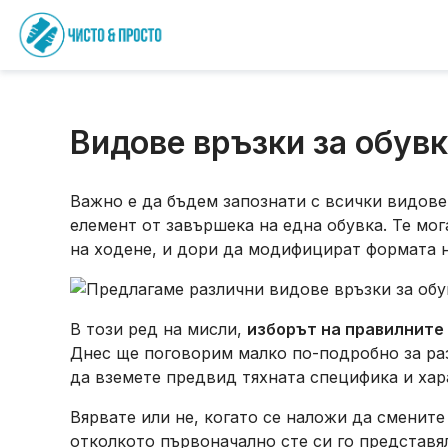
Видове връзки за обувки
Важно е да бъдем запознати с всички видове 
елемент от завършека на една обувка. Те мо
на ходене, и дори да модифицират формата н
В този ред на мисли,
изборът на правилните 
Днес ще поговорим малко по-подробно за раз
да вземете предвид тяхната специфика и хар
Вярвате или не, когато се наложи да сменит
отколкото първоначално сте си го представял