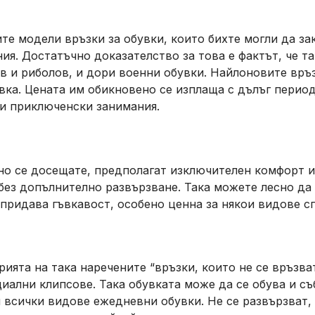
е модели връзки за обувки, които бихте могли да зак
я. Достатъчно доказателство за това е фактът, че та
в и риболов, и дори военни обувки. Найлоновите връ
ка. Цената им обикновено се изплаща с дълъг период
 и приключенски занимания.
но се досещате, предполагат изключителен комфорт и 
 без допълнително развързване. Така можете лесно да
 придава гъвкавост, особено ценна за някои видове с
ията на така наречените “връзки, които не се връзват
иални клипсове. Така обувката може да се обува и съ
и всички видове ежедневни обувки. Не се развързват,