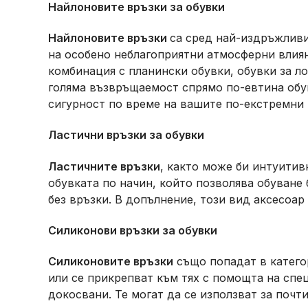
Найлоновите връзки за обувки
Найлоновите връзки
са сред най-издръжливит
на особено неблагоприятни атмосферни влияни
комбинация с планински обувки, обувки за ло
голяма възвръщаемост спрямо по-евтина обув
сигурност по време на вашите по-екстремни
Ластични връзки за обувки
Ластичните връзки
, както може би интуитив
обувката по начин, който позволява обуване
без връзки. В допълнение, този вид аксесоар
Силиконови връзки за обувки
Силиконовите връзки
също попадат в категор
или се прикрепват към тях с помощта на спец
докосвани. Те могат да се използват за почт