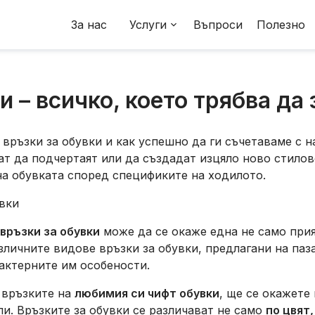
За нас
Услуги
Въпроси
Полезно
 – всичко, което трябва да з
връзки за обувки и как успешно да ги съчетаваме с н
гат да подчертаят или да създадат изцяло ново стило
а обувката според спецификите на ходилото.
връзки за обувки
може да се окаже една не само прия
личните видове връзки за обувки, предлагани на паза
актерните им особености.
е връзките на
любимия си чифт обувки
, ще се окажете
и. Връзките за обувки се различават не само
по цвят,