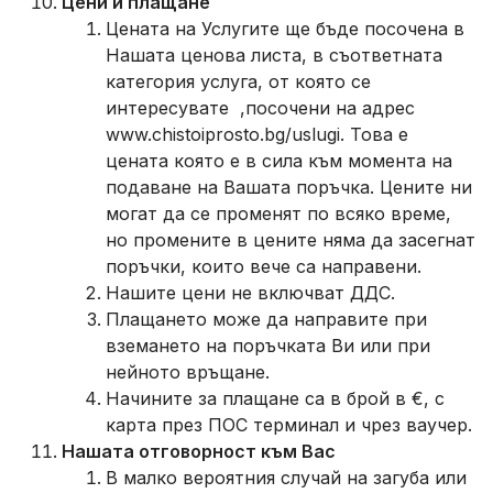
Цени и плащане
Цената на Услугите ще бъде посочена в
Нашата ценова листа, в съответната
категория услуга, от която се
интересувате ,посочени на адрес
www.chistoiprosto.bg/uslugi. Това е
цената която е в сила към момента на
подаване на Вашата поръчка. Цените ни
могат да се променят по всяко време,
но промените в цените няма да засегнат
поръчки, които вече са направени.
Нашите цени не включват ДДС.
Плащането може да направите при
вземането на поръчката Ви или при
нейното връщане.
Начините за плащане са в брой в €, с
карта през ПОС терминал и чрез ваучер.
Нашата отговорност към Вас
В малко вероятния случай на загуба или