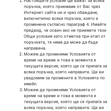
Настоящите yсловия ще важат за всяка
поръчка, която приемаме от Вас чрез
Интернет сайта ни и чрез обаждане,
включително всяка поръчка, която е
променена съгласно параграф 4. Имайте
предвид, че освен ако не приемете тези
Общи условия като отметка при етап от
поръчката, тя няма да може да бъде
направена.
Можем да променяме Условията от
време на време и това в момента е
текущата версия, която ще се прилага за
всяка поръчка, която направите. Ще ви
уведомим за промените в Условията по
имейл.
Можем да променяме Условията от
време на време и това в момента е
текущата версия, която ще се прилага за
всяка поръчка, която направите. Ще ви