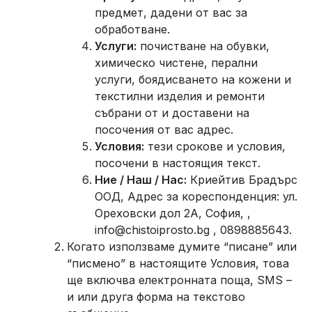
предмет, дадени от вас за
обработване.
Услуги:
почистване на обувки,
химическо чистене, перални
услуги, боядисването на кожени и
текстилни изделия и ремонти
събрани от и доставени на
посочения от вас адрес.
Условия:
тези срокове и условия,
посочени в настоящия текст.
Ни
е / Наш / Нас:
Криейтив Брадърс
ООД, Адрес за кореспонденция: ул.
Ореховски дол 2А, София, ,
info@chistoiprosto.bg , 0898885643.
Когато използваме думите “писане” или
“писмено” в настоящите Условия, това
ще включва електронната поща, SMS –
и или друга форма на текстово