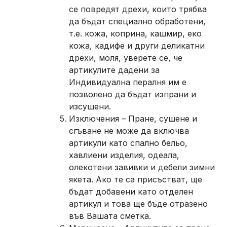
се повредят дрехи, които трябва
да бъдат специално обработени,
т.е. кожа, коприна, кашмир, еко
кожа, кадифе и други деликатни
дрехи, моля, уверете се, че
артикулите дадени за
Индивидуална пералня им е
позволено да бъдат изпрани и
изсушени.
Изключения – Пране, сушене и
сгъване не може да включва
артикули като спално бельо,
хавлиени изделия, одеала,
олекотени завивки и дебели зимни
якета. Ако те са присъстват, ще
бъдат добавени като отделен
артикул и това ще бъде отразено
във Вашата сметка.