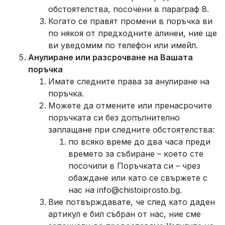
обстоятелства, посочени в параграф 8.
Когато се правят промени в поръчка ви
по някоя от предходните алинеи, ние ще
ви уведомим по телефон или имейл.
Анулиране или разсрочване на Вашата
поръчка
Имате следните права за анулиране на
поръчка.
Можете да отмените или пренасрочите
поръчката си без допълнително
заплащане при следните обстоятелства:
по всяко време до два часа преди
времето за събиране – което сте
посочили в Поръчката си – чрез
обаждане или като се свържете с
нас на
info@chistoiprosto.bg
.
Вие потвърждавате, че след като даден
артикул е бил събран от нас, ние сме