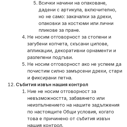
Всички начини на опаковане,
дадени с артикула, включително,
но не само: закачалки за дрехи,
опаковки за костюми или лични
пликове за пране.
Не носим отговорност за стопени и
загубени копчета, скъсани ципове,
апликации, декоративни орнаменти и
разлепени подгъви.
Не носим отговорност ако не успеем да
почистим силно замърсени дрехи, стари
и фиксирани петна.
Събития извън нашия контрол
Ние не носим отговорност за
невъзможността, забавянето или
неизпълнението на нашите задължения
по настоящите Общи условия, когато
това е причинено от събития извън
нашия контрол.