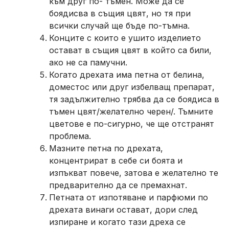
към друг по- тъмен. Може да се
боядисва в същия цвят, но тя при
всички случай ще бъде по-тъмна.
Конците с които е ушито изделието
остават в същия цвят в който са били,
ако не са памучни.
Когато дрехата има петна от белина,
доместос или друг избелващ препарат,
тя задължително трябва да се боядиса в
тъмен цвят/желателно черен/. Тъмните
цветове е по-сигурно, че ще отстранят
проблема.
Мазните петна по дрехата,
концентрират в себе си боята и
изпъкват повече, затова е желателно те
предварително да се премахнат.
Петната от изпотяване и парфюми по
дрехата винаги остават, дори след
изпиране и когато тази дреха се