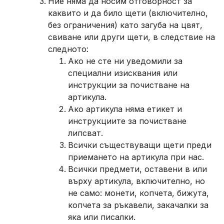
Ние няма да носим отговорност за
каквито и да било щети (включително,
без ограничения) като загуба на цвят,
свиване или други щети, в следствие на
следното:
Ако не сте ни уведомили за
специални изисквания или
инструкции за почистване на
артикула.
Ако артикула няма етикет и
инструкциите за почистване
липсват.
Всички съществуващи щети преди
приемането на артикула при нас.
Всички предмети, оставени в или
върху артикула, включително, но
не само: монети, копчета, бижута,
копчета за ръкавели, закачалки за
яка или писалки.