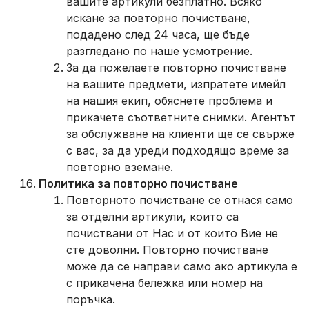
вашите артикули безплатно. Всяко
искане за повторно почистване,
подадено след 24 часа, ще бъде
разгледано по наше усмотрение.
За да пожелаете повторно почистване
на вашите предмети, изпратете имейл
на нашия екип, обяснете проблема и
прикачете съответните снимки. Агентът
за обслужване на клиенти ще се свърже
с вас, за да уреди подходящо време за
повторно вземане.
Политика за повторно почистване
Повторното почистване се отнася само
за отделни артикули, които са
почиствани от Нас и от които Вие не
сте доволни. Повторно почистване
може да се направи само ако артикула е
с прикачена бележка или номер на
поръчка.