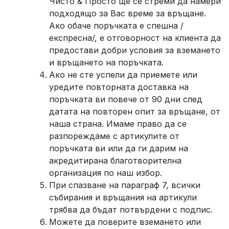
Чисто & Просто ще се стреми да намери
подходящо за Вас време за връщане.
Ако обаче поръчката е спешна /
експресна/, е отговорност на клиента да
предостави добри условия за вземането
и връщането на поръчката.
Ако не сте успели да приемете или
уредите повторната доставка на
поръчката ви повече от 90 дни след
датата на повторен опит за връщане, от
наша страна. Имаме право да се
разпореждаме с артикулите от
поръчката ви или да ги дарим на
акредитирана благотворителна
организация по наш избор.
При спазване на параграф 7, всички
събирания и връщания на артикули
трябва да бъдат потвърдени с подпис.
Можете да поверите вземането или