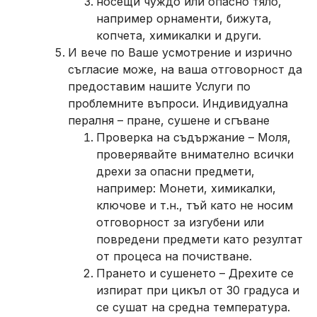
носещи чуждо или опасно тяло,
например орнаменти, бижута,
копчета, химикалки и други.
И вече по Ваше усмотрение и изрично
съгласие може, на ваша отговорност да
предоставим нашите Услуги по
проблемните въпроси. Индивидуална
пералня – пране, сушене и сгъване
Проверка на съдържание – Моля,
проверявайте внимателно всички
дрехи за опасни предмети,
например: Монети, химикалки,
ключове и т.н., тъй като не носим
отговорност за изгубени или
повредени предмети като резултат
от процеса на почистване.
Прането и сушенето – Дрехите се
изпират при цикъл от 30 градуса и
се сушат на средна температура.