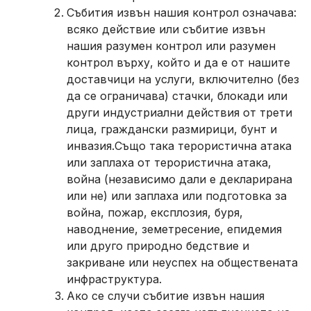
Събития извън нашия контрол означава:
всяко действие или събитие извън
нашия разумен контрол или разумен
контрол върху, който и да е от нашите
доставчици на услуги, включително (без
да се ограничава) стачки, блокади или
други индустриални действия от трети
лица, граждански размирици, бунт и
инвазия.Също така терористична атака
или заплаха от терористична атака,
война (независимо дали е декларирана
или не) или заплаха или подготовка за
война, пожар, експлозия, буря,
наводнение, земетресение, епидемия
или друго природно бедствие и
закриване или неуспех на обществената
инфраструктура.
Ако се случи събитие извън нашия