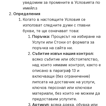
уведомим за промените в Условията по
имейл.s
Определения
Когато в настоящите Условия се
използват следните думи с главни
букви, те ще означават това:
Поръчка:
Процесът на избиране на
Услуги или Стоки от формата за
поръчка на сайта ни.
Събитие извън нашия контрол:
всяко събитие или обстоятелство,
над които нямаме контрол, както е
описано в параграф 13 и
включващи (без ограничение)
липсата на доставчик на услуги,
ключов персонал или ключови
материали, без които не можем да
предоставим услугите.
Артикул:
всяка дреха, обувка или