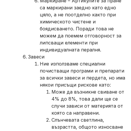
Маркиране – Артикулите за пране
са маркирани заедно като едно
цяло, а не поотделно както при
химическото чистене и
боядисването. Поради това не
можем да поемем отговорност за
липсващи елементи при
индивидуалната пералня.
Завеси
Ние използваме специални
почистващи програми и препарати
за всички завеси и пердета, но има
някои присъщи рискове като:
Може да възникне свиване от
4% до 8%, това дали ще се
случи зависи от материята от
която са направени.
Слънчевата светлина,
възрастта, общото износване