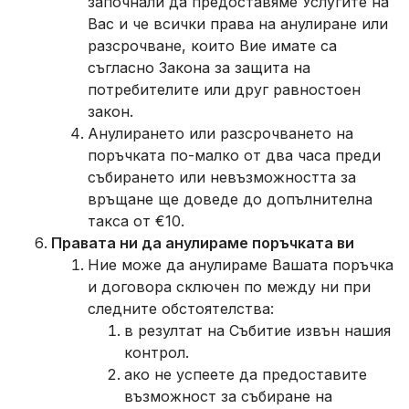
започнали да предоставяме Услугите на
Вас и че всички права на анулиране или
разсрочване, които Вие имате са
съгласно Закона за защита на
потребителите или друг равностоен
закон.
Анулирането или разсрочването на
поръчката по-малко от два часа преди
събирането или невъзможността за
връщане ще доведе до допълнителна
такса от €10.
Правата ни да анулираме поръчката ви
Ние може да анулираме Вашата поръчка
и договора сключен по между ни при
следните обстоятелства:
в резултат на Събитие извън нашия
контрол.
ако не успеете да предоставите
възможност за събиране на