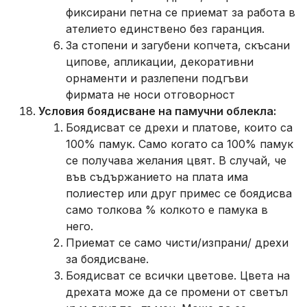
фиксирани петна се приемат за работа в
ателието единствено без гаранция.
За стопени и загубени копчета, скъсани
ципове, апликации, декоративни
орнаменти и разлепени подгъви
фирмата не носи отговорност
Условия боядисване на памучни облекла:
Боядисват се дрехи и платове, които са
100% памук. Само когато са 100% памук
се получава желания цвят. В случай, че
във съдържанието на плата има
полиестер или друг примес се боядисва
само толкова % колкото е памука в
него.
Приемат се само чисти/изпрани/ дрехи
за боядисване.
Боядисват се всички цветове. Цвета на
дрехата може да се промени от светъл