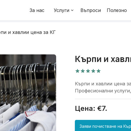
За нас
Услуги
Въпроси
Полезно
пи и хавлии цена за КГ
Кърпи и хавл
Кърпи и хавлии цена з
Професионални услуги,
Цена: €
7
.
Заяви почистване на
Кър