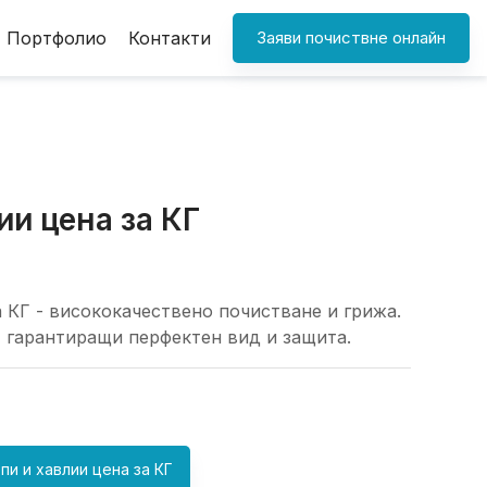
Портфолио
Контакти
Заяви почиствне онлайн
ии цена за КГ
а КГ - висококачествено почистване и грижа.
 гарантиращи перфектен вид и защита.
пи и хавлии цена за КГ