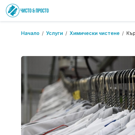
Начало
/
Услуги
/
Химически чистене
/
Кър