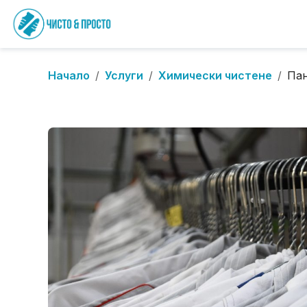
Начало
/
Услуги
/
Химически чистене
/
Пан