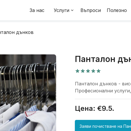
За нас
Услуги
Въпроси
Полезно
талон дънков
Панталон дъ
Панталон дънков - вис
Професионални услуги,
Цена: €
9.5
.
Заяви почистване на
Пан