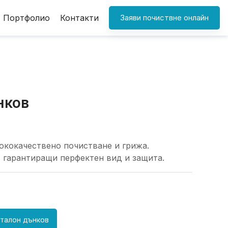
Портфолио
Контакти
Заяви почиствне онлайн
нков
ококачествено почистване и грижа.
 гарантиращи перфектен вид и защита.
талон дънков