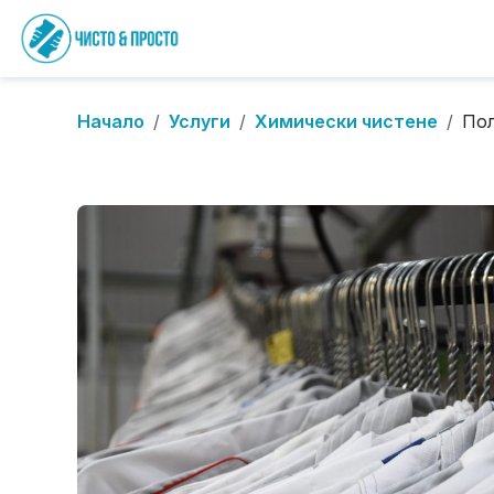
Начало
/
Услуги
/
Химически чистене
/
Пол