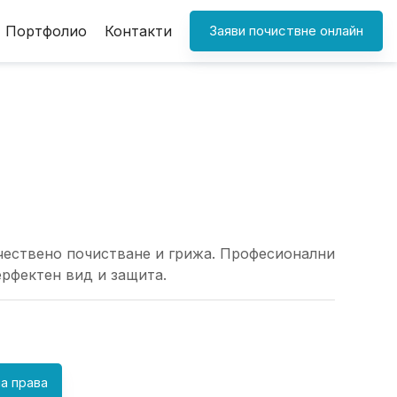
Портфолио
Контакти
Заяви почиствне онлайн
чествено почистване и грижа. Професионални
ерфектен вид и защита.
а права