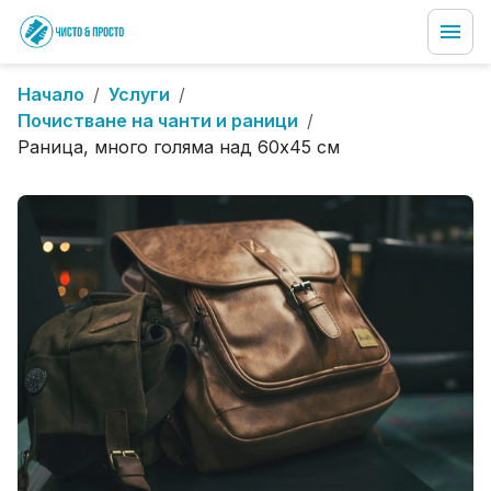
Начало
/
Услуги
/
Почистване на чанти и раници
/
Раница, много голяма над 60x45 см